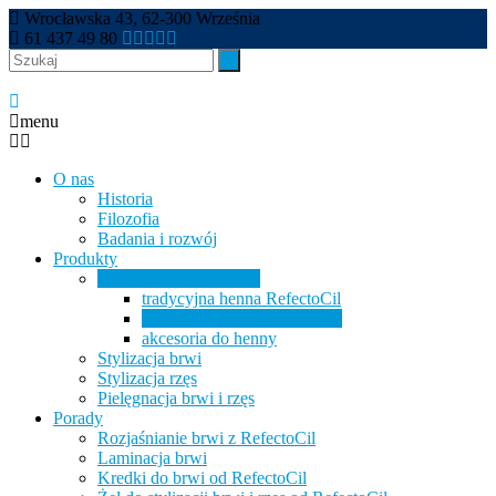
Wrocławska 43, 62-300 Września
61 437 49 80
menu
O nas
Historia
Filozofia
Badania i rozwój
Produkty
Koloryzacja brwi i rzęs
tradycyjna henna RefectoCil
RefectoCil Intense Brow[n]s
akcesoria do henny
Stylizacja brwi
Stylizacja rzęs
Pielęgnacja brwi i rzęs
Porady
Rozjaśnianie brwi z RefectoCil
Laminacja brwi
Kredki do brwi od RefectoCil