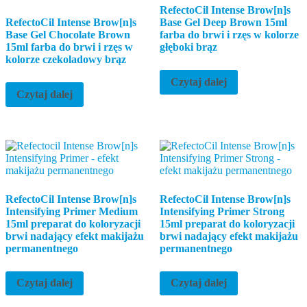
RefectoCil Intense Brow[n]s
RefectoCil Intense Brow[n]s
Base Gel Deep Brown 15ml
Base Gel Chocolate Brown
farba do brwi i rzęs w kolorze
15ml farba do brwi i rzęs w
głęboki brąz
kolorze czekoladowy brąz
Czytaj dalej
Czytaj dalej
RefectoCil Intense Brow[n]s
RefectoCil Intense Brow[n]s
Intensifying Primer Medium
Intensifying Primer Strong
15ml preparat do koloryzacji
15ml preparat do koloryzacji
brwi nadający efekt makijażu
brwi nadający efekt makijażu
permanentnego
permanentnego
Czytaj dalej
Czytaj dalej