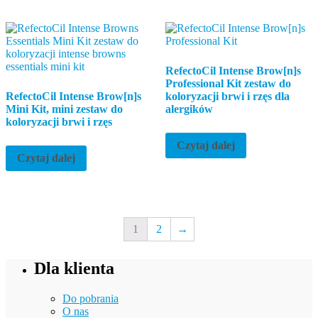
RefectoCil Intense Brow[n]s
Professional Kit zestaw do
RefectoCil Intense Brow[n]s
koloryzacji brwi i rzęs dla
Mini Kit, mini zestaw do
alergików
koloryzacji brwi i rzęs
Czytaj dalej
Czytaj dalej
1
2
→
Dla klienta
Do pobrania
O nas