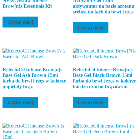
NEW, zestaw Intense
Activator Gel 15ml
Brow[n]s Essentials Kit
aktywantor na bazie azotanu
srebra do farb do brwi i rzęs
Czytaj dalej
Czytaj dalej
RefectoCil Intense Brow[n]s
RefectoCil Intense Brow[n]s
Base Gel Ash Brown 15ml
Base Gel Black Brown 15ml
farba do brwi i rzęs w kolorze
farba do brwi i rzęs w kolorze
popielaty brąz
bardzo czarno-brązowym
Czytaj dalej
Czytaj dalej