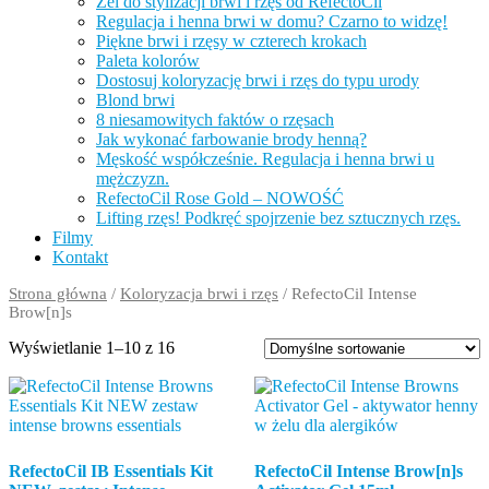
Żel do stylizacji brwi i rzęs od RefectoCil
Regulacja i henna brwi w domu? Czarno to widzę!
Piękne brwi i rzęsy w czterech krokach
Paleta kolorów
Dostosuj koloryzację brwi i rzęs do typu urody
Blond brwi
8 niesamowitych faktów o rzęsach
Jak wykonać farbowanie brody henną?
Męskość współcześnie. Regulacja i henna brwi u
mężczyzn.
RefectoCil Rose Gold – NOWOŚĆ
Lifting rzęs! Podkręć spojrzenie bez sztucznych rzęs.
Filmy
Kontakt
Strona główna
/
Koloryzacja brwi i rzęs
/ RefectoCil Intense
Brow[n]s
Wyświetlanie 1–10 z 16
RefectoCil IB Essentials Kit
RefectoCil Intense Brow[n]s